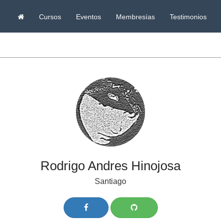
Ir
Cursos
Eventos
Membresías
Testimonios
al
inicio
Rodrigo Andres Hinojosa
Santiago