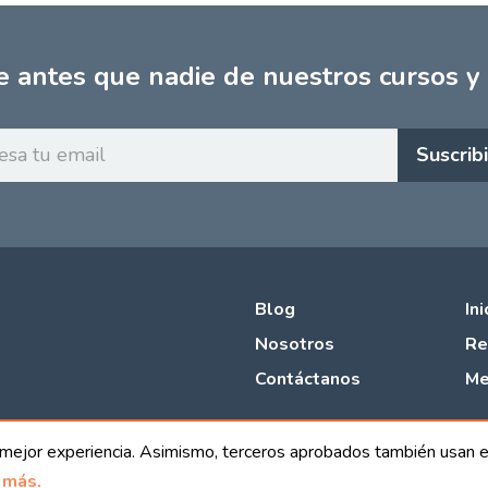
e antes que nadie de nuestros cursos y
Ingresa
Suscrib
tu
email
Blog
In
Nosotros
Re
Contáctanos
Me
a mejor experiencia. Asimismo, terceros aprobados también usan e
 de Privacidad
/
Aviso Legal
/
Política de Cookies
/
Términos y Con
 más.