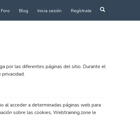
Búsqueda
Buscar ahora
de
Foro
Blog
Inicia sesión
Regístrate
cursos
y
eventos
a por las diferentes páginas del sitio. Durante el
 privacidad.
io al acceder a determinadas páginas web para
ación sobre las cookies, Webtraining.zone le