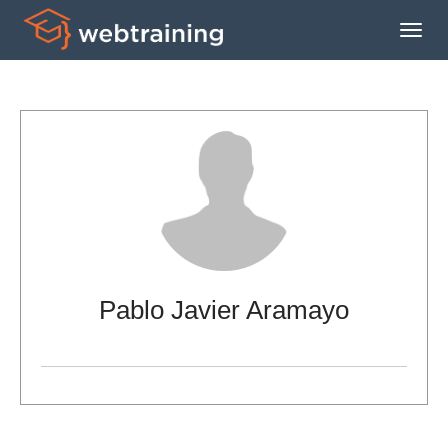
Expa
men
princ
Pablo Javier Aramayo