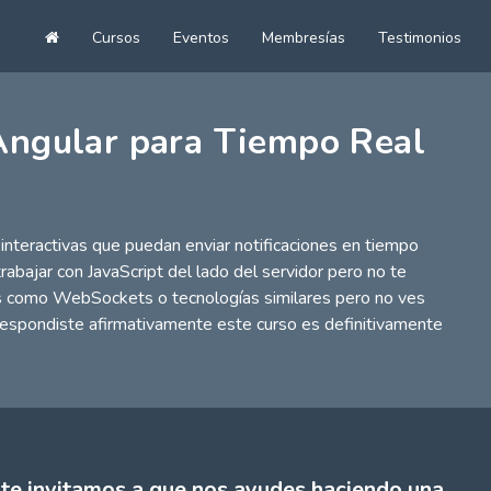
Cursos
Eventos
Membresías
Testimonios
Ir
al
inicio
Angular para Tiempo Real
interactivas que puedan enviar notificaciones en tiempo
bajar con JavaScript del lado del servidor pero no te
s como WebSockets o tecnologías similares pero no ves
 respondiste afirmativamente este curso es definitivamente
 te invitamos a que nos ayudes haciendo una