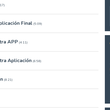
:17)
plicación Final
(5:09)
stra APP
(4:11)
tra Aplicación
(6:58)
ón
(8:21)