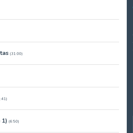
stas
(31:00)
:41)
 1)
(6:50)