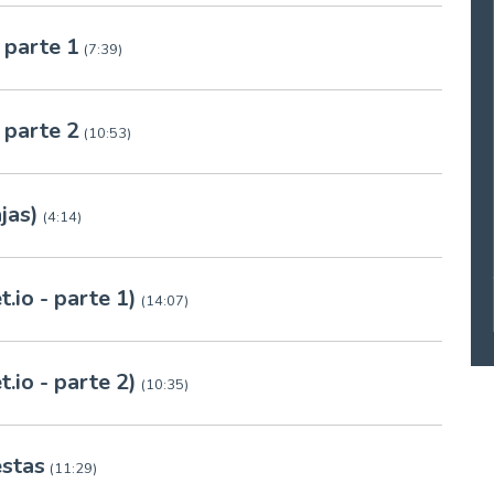
 parte 1
(7:39)
 parte 2
(10:53)
jas)
(4:14)
.io - parte 1)
(14:07)
.io - parte 2)
(10:35)
estas
(11:29)