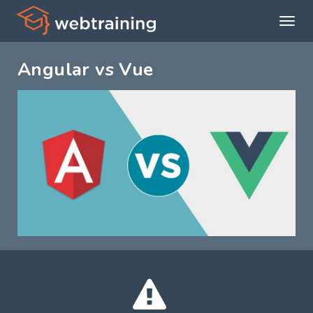
Expan
menú
Angular vs Vue
princi