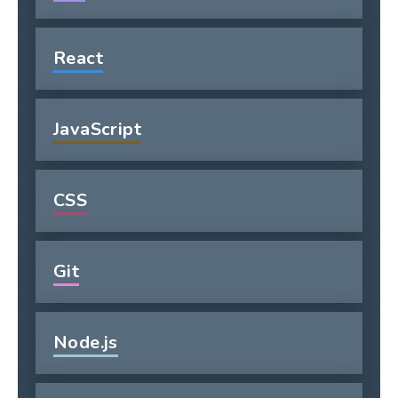
React
JavaScript
CSS
Git
Node.js