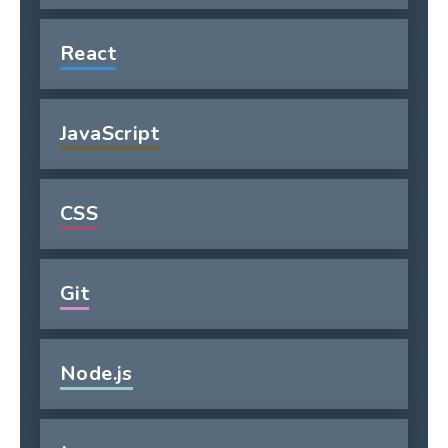
React
JavaScript
CSS
Git
Node.js