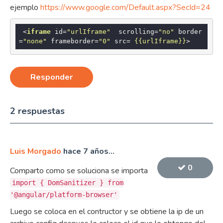
ejemplo
https://www.google.com/Default.aspx?SecId=24
<
iframe
id
=
"urlIframe"
scrolling
=
"no"
border
=
"none"
frameborder
=
"0"
src
= 
{{urlIframe}}
>
Responder
2 respuestas
Luis Morgado
hace 7 años...
0
Comparto como se soluciona se importa
import { DomSanitizer } from
'@angular/platform-browser'
Luego se coloca en el contructor y se obtiene la ip de un