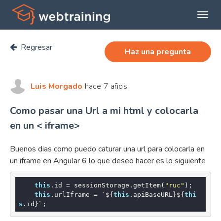
Expan
menú
Regresar
princi
Haz una pregunta
Luis Morgado
hace 7 años
Como pasar una Url a mi html y colocarla
en un < iframe>
Buenos dias como puedo caturar una url para colocarla en
un iframe en Angular 6 lo que deseo hacer es lo siguiente
this
.id = sessionStorage.getItem(
"ruc"
);

this
.urlIframe = 
`
${
this
.apiBaseURL}
${
thi
s
.id}
`