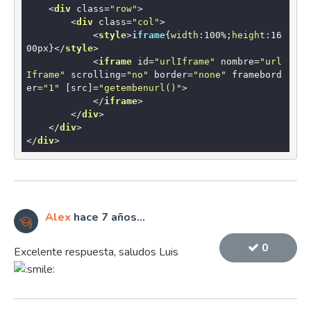
<
div
class
=
"row"
>
<
div
class
=
"col"
>
<
style
>
iframe
{
width
:
100%
;
height
:
16
00px
}
</
style
>
<
iframe
id
=
"urlIframe"
nombre
=
"url
Iframe"
scrolling
=
"no"
border
=
"none"
framebord
er
=
"1"
 [
src
]=
"getembenurl()"
>
</
iframe
>
</
div
>
</
div
>
</
div
>
Alex
hace 7 años...
0
Excelente respuesta, saludos Luis