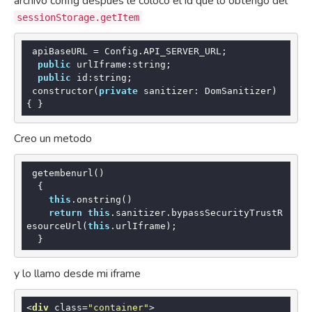
archivo config despues le coloco el id que lo obtengo del
sessionStorage.getItem
 apiBaseURL = Config.API_SERVER_URL;

public
 urlIframe:
string
;

public
 id:
string
;

 constructor(
private
 sanitizer: DomSanitizer) 
Creo un metodo
 getembenurl()

  {

this
.onstring()

return
this
.sanitizer.bypassSecurityTrustR
esourceUrl(
this
.urlIframe);

y lo llamo desde mi iframe
<
div
class
=
"container"
>