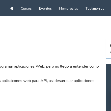
Cursos
Eventos
Membresías
Testimonios
Ir
al
inicio
ogramar aplicaciones Web, pero no llego a entender como
plicaicones web para API, asi desarrollar aplicaciones