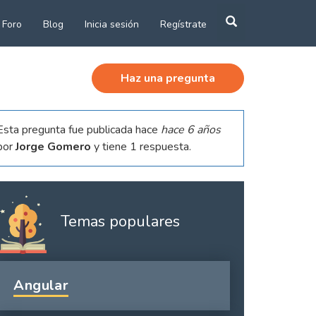
Búsqueda
Buscar ahora
de
Foro
Blog
Inicia sesión
Regístrate
cursos
y
eventos
Haz una pregunta
Esta pregunta fue publicada hace
hace 6 años
por
Jorge Gomero
y tiene 1 respuesta.
Temas populares
Angular