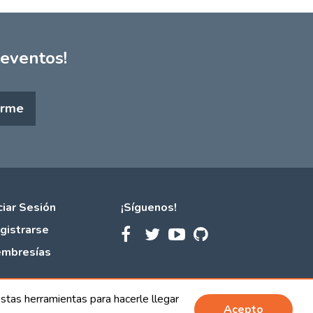
 eventos!
irme
iciar Sesión
¡Síguenos!
gistrarse
Ir
Ir
Ir
Ir
a
a
a
a
mbresías
Facebook
Twitter
Canal
Github
de
de
de
de
stas herramientas para hacerle llegar
Webtraining
Webtraining
YouTube
Webtraining
Acepto