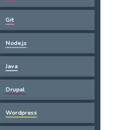
Git
Node.js
Java
Drupal
Wordpress