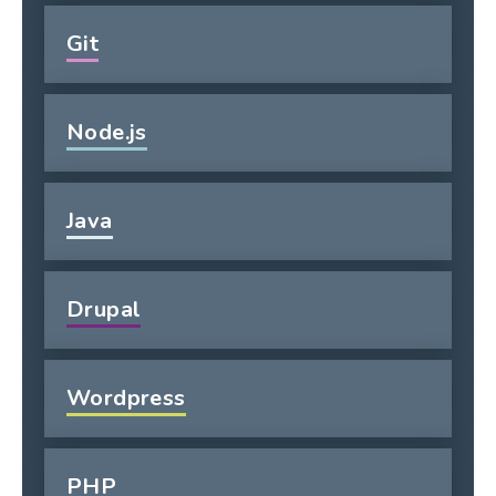
Git
Node.js
Java
Drupal
Wordpress
PHP