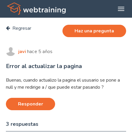
Expan
menú
Regresar
princi
Haz una pregunta
javi
hace 5 años
Error al actualizar la pagina
Buenas, cuando actualizo la pagina el ususario se pone a
null y me redirige a / que puede estar pasando ?
Responder
3 respuestas